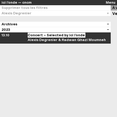
ici l’onde — cncm
Menu
Supprimer tous les filtres
À 
Alexis Degrenier
Ve
Archives
2023
13.10
Concert – Selected by ici l’onde
Alexis Degrenier & Radwan Ghazi Moumneh