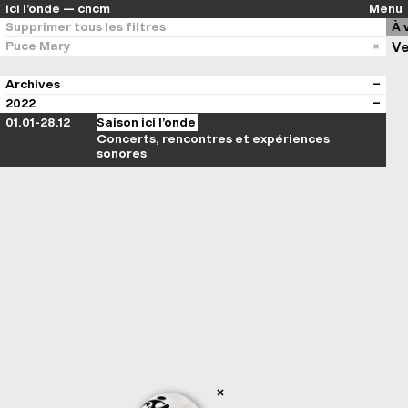
ici l’onde — cncm
Menu
Supprimer tous les filtres
À 
Puce Mary
Ve
Archives
2022
01.01-28.12
Saison ici l’onde
Concerts, rencontres et expériences
sonores