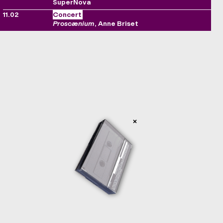
SuperNova
11.02
Concert
Proscænium
, Anne Briset