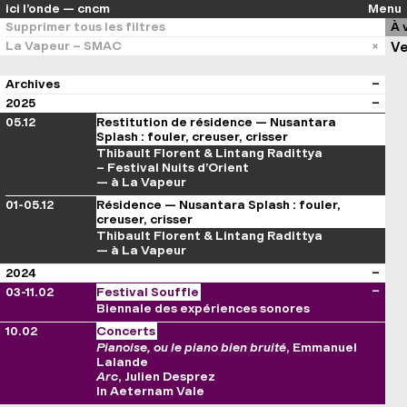
ici l’onde — cncm
Menu
Supprimer tous les filtres
À 
La Vapeur – SMAC
Ve
Archives
2025
05.12
Restitution de résidence — Nusantara
Splash : fouler, creuser, crisser
Thibault Florent & Lintang Radittya
– Festival Nuits d’Orient
— à La Vapeur
01-05.12
Résidence — Nusantara Splash : fouler,
creuser, crisser
Thibault Florent & Lintang Radittya
— à La Vapeur
2024
03-11.02
Festival Souffle
Biennale des expériences sonores
10.02
Concerts
Pianoise, ou le piano bien bruité
, Emmanuel
Lalande
Arc
, Julien Desprez
In Aeternam Vale