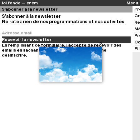
ici l’onde — cncm
Menu
S’abonner à la newsletter
Pr
Cr
S’abonner à la newsletter
Ne ratez rien de nos programmations et nos activités.
Re
Mé
Pr
Recevoir la newsletter
Co
En remplissant ce formulaire, j’accepte de recevoir des
Fi
emails en sachant que je peux à tout moment me
désinscrire.