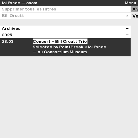
ici l’onde — cncm
Menu
Supprimer tous les filtres
À 
Bill Orcutt
Ve
Archives
2025
28.03
Concert – Bill Orcutt Trio
Selected by PointBreak × ici l’onde
— au Consortium Museum