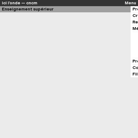
ici l’onde — cncm
Menu
Enseignement supérieur
Pr
Cr
Re
Mé
Pr
Co
Fi