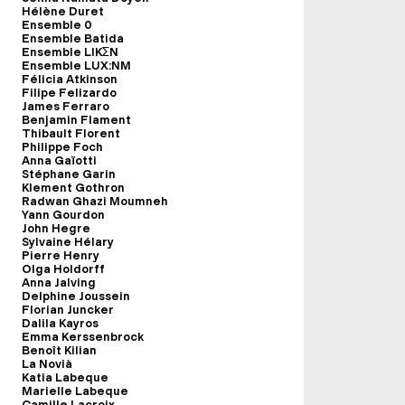
Hélène Duret
Ensemble 0
Ensemble Batida
Ensemble LIKΣN
Ensemble LUX:NM
Félicia Atkinson
Filipe Felizardo
James Ferraro
Benjamin Flament
Thibault Florent
Philippe Foch
Anna Gaïotti
Stéphane Garin
Klement Gothron
Radwan Ghazi Moumneh
Yann Gourdon
John Hegre
Sylvaine Hélary
Pierre Henry
Olga Holdorff
Anna Jalving
Delphine Joussein
Florian Juncker
Dalila Kayros
Emma Kerssenbrock
Benoît Kilian
La Novià
Katia Labeque
Marielle Labeque
Camille Lacroix