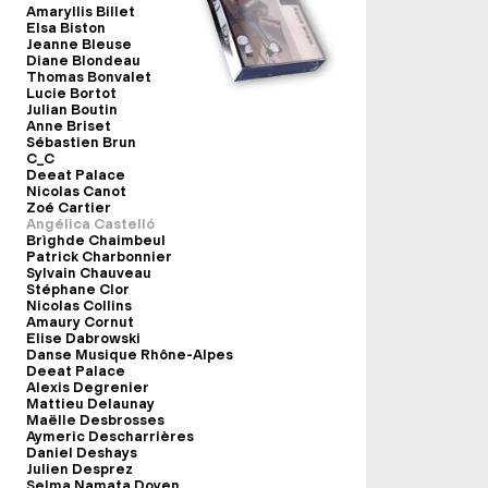
Amaryllis Billet
Elsa Biston
Jeanne Bleuse
Diane Blondeau
Thomas Bonvalet
Lucie Bortot
Julian Boutin
Anne Briset
Sébastien Brun
C_C
Deeat Palace
Nicolas Canot
Zoé Cartier
Angélica Castelló
Brìghde Chaimbeul
Patrick Charbonnier
Sylvain Chauveau
Stéphane Clor
Nicolas Collins
Amaury Cornut
Elise Dabrowski
Danse Musique Rhône-Alpes
Deeat Palace
Alexis Degrenier
Mattieu Delaunay
Maëlle Desbrosses
Aymeric Descharrières
Daniel Deshays
Julien Desprez
Selma Namata Doyen