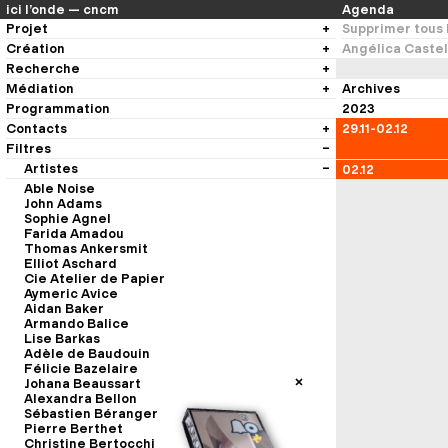
ici l’onde — cncm
Agenda
Projet
Supprimer tous l
Création
Ligne artistique
Angélica Castel
Concerts, résidences, médiation
Recherche
Résidences artistiques
Centre National de Création Musicale
Les nouvelles ondes
Médiation
Recherche et développement
Archives
Lieu
Laboratoires du sonore
Programmation
La médiation au cœur du projet
Historique
2023
Journées professionnelles
Action culturelle
Contacts
29.11-02.12
Communication
Filtres
Équipe
Enseignement supérieur
Nous suivre
Artistes
Ressources médias
02.12
Able Noise
John Adams
Sophie Agnel
Farida Amadou
Thomas Ankersmit
Elliot Aschard
Cie Atelier de Papier
Aymeric Avice
Aidan Baker
Armando Balice
Lise Barkas
Adèle de Baudouin
Félicie Bazelaire
Johana Beaussart
Alexandra Bellon
Sébastien Béranger
Pierre Berthet
Christine Bertocchi