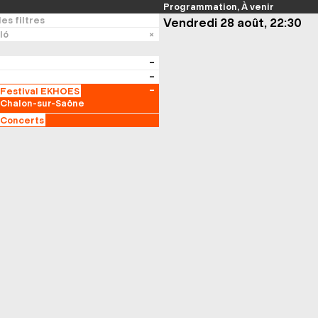
Programmation
À venir
es filtres
Vendredi 28 août, 22:30
ló
Festival EKHOES
Chalon-sur-Saône
Concerts
Emma Kerssenbrock
Lucie Bortot
Philippe Leguerinel
Yiqiao Shu
Angélica Castelló