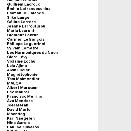
Guilhem Lacroux
Émilie Lafranceschina
Emmanuel Lalande
Silke Lange
Céline Larrère
Jeanne Larrouturou
Maria Laurent
Clément Lebrun
Carmen Lefrançois
Philippe Leguerinel
Sylvain Lemêtre
Les Harmoniques du Néon
Clara Lévy
Violaine Lochu
Lola Ajima
Alvin Lucier
Magnétophonie
Tom Malmendier
MALQA
Albert Marcœur
Leo Maurel
Francisco Meirino
Ava Mendoza
Joel Merah
David Merlo
Moondog
Karl Naegelen
Nina Garcia
Pauline Oliveros