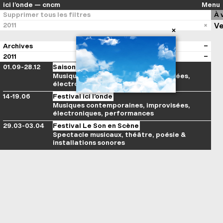
ici l’onde — cncm
Menu
Supprimer tous les filtres
À 
2011
Ve
Archives
2011
01.09-28.12
Saison ici l’onde
Musiques contemporaines, improvisées,
électroniques, performances
14-19.06
Festival ici l’onde
Musiques contemporaines, improvisées,
électroniques, performances
29.03-03.04
Festival Le Son en Scène
Spectacle musicaux, théâtre, poésie &
installations sonores