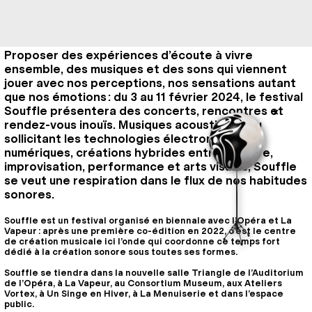
Proposer des expériences d’écoute à vivre
ensemble, des musiques et des sons qui viennent
jouer avec nos perceptions, nos sensations autant
que nos émotions : du 3 au 11 février 2024, le festival
Souffle présentera des concerts, rencontres et
rendez-vous inouïs. Musiques acoustiques ou
sollicitant les technologies électroniques et
numériques, créations hybrides entre écriture,
improvisation, performance et arts visuels, Souffle
se veut une respiration dans le flux de nos habitudes
sonores.
Souffle est un festival organisé en biennale avec l’Opéra et La
Vapeur : après une première co-édition en 2022, c’est le centre
de création musicale ici l’onde qui coordonne ce temps fort
dédié à la création sonore sous toutes ses formes.
Souffle se tiendra dans la nouvelle salle Triangle de l’Auditorium
de l’Opéra, à La Vapeur, au Consortium Museum, aux Ateliers
Vortex, à Un Singe en Hiver, à La Menuiserie et dans l’espace
public.