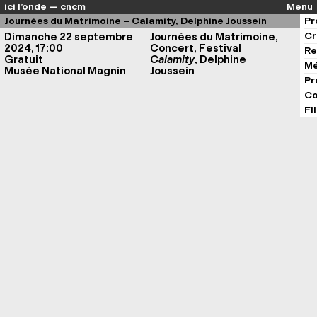
ici l’onde — cncm
Menu
Journées du Matrimoine – Calamity, Delphine Joussein
Pr
Cr
Dimanche 22 septembre
Journées du Matrimoine,
2024, 17:00
Concert, Festival
Re
Gratuit
Calamity
, Delphine
Mé
Musée National Magnin
Joussein
Pr
Co
Fi