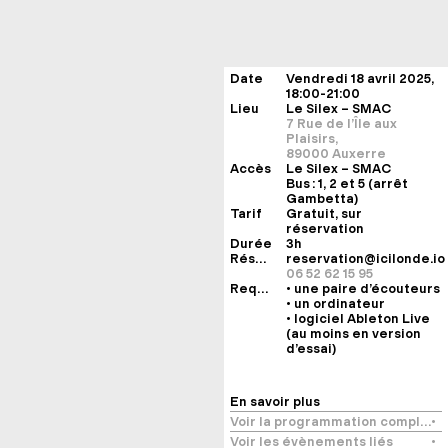
Date
Vendredi 18 avril 2025,
18:00-21:00
Lieu
Le Silex – SMAC
7 Rue de l’Île aux
Plaisirs,
89000 Auxerre
Accès
Le Silex – SMAC
Bus : 1, 2 et 5 (arrêt
Gambetta)
Tarif
Gratuit, sur
réservation
Durée
3h
Réserver
reservation@icilonde.io
06 52 62 15 95
Requis
• une paire d’écouteurs
• un ordinateur
• logiciel Ableton Live
(au moins en version
d’essai)
En savoir plus
Voir la programmation complète
Voir les évènements liés