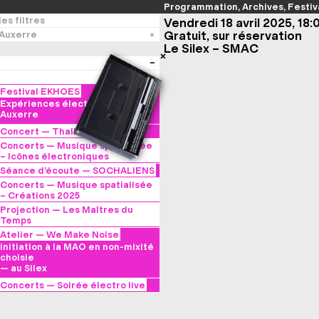
Programmation
Archives
Festiv
es filtres
Vendredi 18 avril 2025, 18:
Gratuit, sur réservation
Auxerre
Le Silex – SMAC
Festival EKHOES
Expériences électroniques –
Auxerre
Concert — Thalle
Tatiana Paris
Concerts — Musique spatialisée
— à l’Abbaye Saint-Germain
– Icônes électroniques
— au Conservatoire
Séance d’écoute — SOCHALIENS
d’Antoine Richard
Concerts — Musique spatialisée
— au Silex
– Créations 2025
—
au Conservatoire
Projection — Les Maîtres du
Temps
René Laloux (1981)
Atelier — We Make Noise
— au Conservatoire
initiation à la MAO en non-mixité
choisie
— au Silex
Concerts — Soirée électro live
Dalila Kayros × MALQA × Deeat
Palace × Klement Gothron
— au Silex