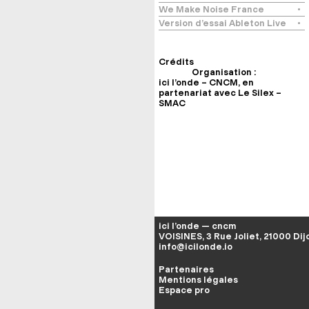
We Make Noise France
Version d’essai Ableton Live
Crédits
Organisation :
ici l’onde – CNCM, en
partenariat avec Le Silex –
SMAC
ici l’onde — cncm
VOISINES, 3 Rue Joliet, 21000 Dij
info@icilonde.io
Partenaires
Mentions légales
Espace pro