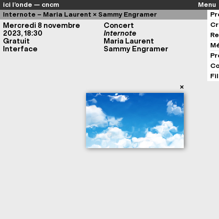
ici l’onde — cncm
Menu
Internote – Maria Laurent × Sammy Engramer
Pr
Cr
Mercredi 8 novembre
Concert
2023, 18:30
Internote
Re
Gratuit
Maria Laurent
Mé
Interface
Sammy Engramer
Pr
Co
Fi