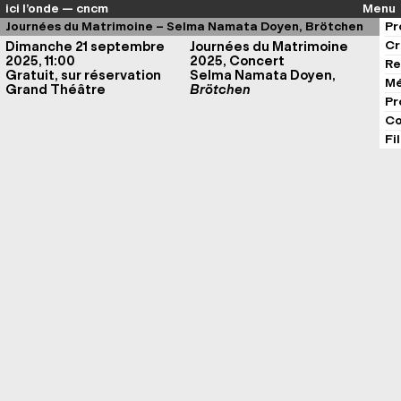
ici l’onde — cncm
Menu
Journées du Matrimoine – Selma Namata Doyen, Brötchen
Pr
Cr
Dimanche 21 septembre
Journées du Matrimoine
2025, 11:00
2025, Concert
Re
Gratuit, sur réservation
Selma Namata Doyen,
Mé
Grand Théâtre
Brötchen
Pr
Co
Fi