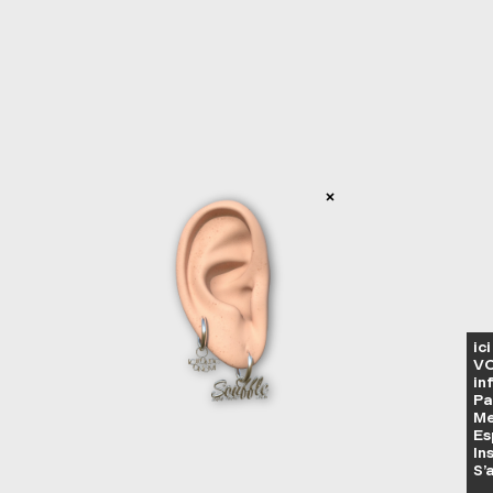
ic
VO
in
Pa
Me
Es
In
S’