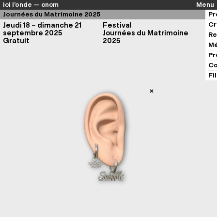
ici l’onde — cncm
Menu
Journées du Matrimoine 2025
Pr
Cr
Jeudi 18 – dimanche 21
Festival
septembre 2025
Journées du Matrimoine
Re
Gratuit
2025
Mé
Pr
Co
Fi