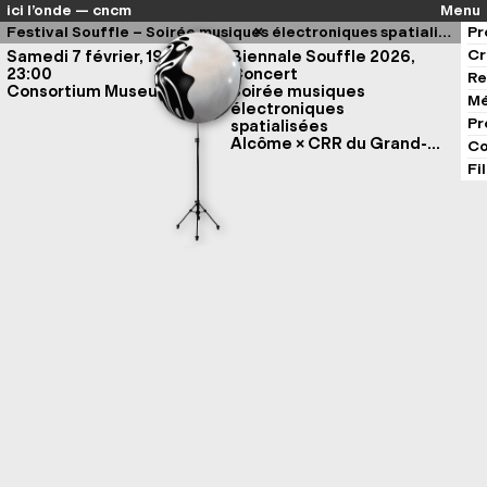
ici l’onde — cncm
Menu
Festival Souffle – Soirée musiques électroniques spatialisées
Pr
Cr
Samedi 7 février, 19:00-
Biennale Souffle 2026,
23:00
Concert
Re
Consortium Museum
Soirée musiques
Mé
électroniques
Pr
spatialisées
Alcôme × CRR du Grand-
Co
Chalon ×
Pleurage
×
We
Fi
use cookies