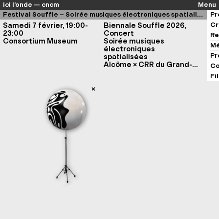
ici l’onde — cncm
Menu
Festival Souffle – Soirée musiques électroniques spatialisées
Pr
Cr
Samedi 7 février, 19:00-
Biennale Souffle 2026,
23:00
Concert
Re
Consortium Museum
Soirée musiques
Mé
électroniques
Pr
spatialisées
Alcôme × CRR du Grand-
Co
Chalon ×
Pleurage
×
We
Fi
use cookies