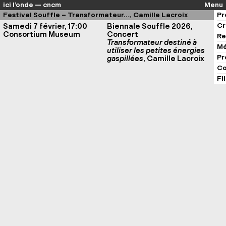
ici l’onde — cncm
Menu
Festival Souffle – Transformateur…, Camille Lacroix
Pr
Cr
Samedi 7 février, 17:00
Biennale Souffle 2026,
Consortium Museum
Concert
Re
Transformateur destiné à
Mé
utiliser les petites énergies
Pr
gaspillées
, Camille Lacroix
Co
Fi