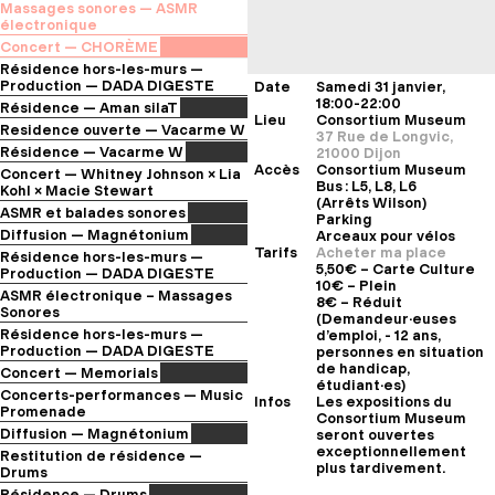
Maxime Le Moing
Massages sonores — ASMR
l’Arquebuse
— départ depuis la Grande
électronique
Orangerie du Jardin de
— au parvis de la Grande
Concert — CHORÈME
l’Arquebuse
Orangerie du Jardin de
Cie gArden — Séverine Morfin
Résidence hors-les-murs —
l’Arquebuse
— au parvis de la Grande
Production — DADA DIGESTE
Date
Samedi 31 janvier,
Orangerie du Jardin de
18:00-22:00
Johana Beaussart
Résidence — Aman silaT
l’Arquebuse
Lieu
Consortium Museum
— à La Muse en Circuit – CNCM
Violaine Lochu
Residence ouverte — Vacarme W
37 Rue de Longvic,
d’Alfortville
— à l’ENSAD
Apéro-Sonore
Résidence — Vacarme W
21000 Dijon
Rencontre avec l’Ensemble
Accès
Consortium Museum
Ensemble LIKΣN & Mulunesh
Concert — Whitney Johnson × Lia
LIKΣN & Mulunesh
Bus : L5, L8, L6
— au Consortium Museum
Kohl × Macie Stewart
— au Consortium Museum
(Arrêts Wilson)
Selected by Sabotage × ici
ASMR et balades sonores
Parking
l’onde
Jardin des sons
Diffusion — Magnétonium
Arceaux pour vélos
— au Consortium Museum
– Fête de la Nature et de la
Tarifs
Acheter ma place
Nicolas Thirion
Résidence hors-les-murs —
Biodiversité au Jardin de
5,50€ – Carte Culture
— au Chair de Poule, Paris
Production — DADA DIGESTE
l’Arquebuse
10€ – Plein
Johana Beaussart
ASMR électronique – Massages
8€ – Réduit
— à La Muse en Circuit – CNCM
Sonores
(Demandeur·euses
d’Alfortville
–
Jours de Fête à Fontaine d’Ouche
Résidence hors-les-murs —
d’emploi, - 12 ans,
Production — DADA DIGESTE
personnes en situation
de handicap,
Johana Beaussart
Concert — Memorials
étudiant·es)
— à Césaré – CNCM de Reims
Selected by Sabotage
Concerts-performances — Music
Infos
Les expositions du
— au Consortium Museum
Promenade
Consortium Museum
Les 30 ans des Centres
Diffusion — Magnétonium
seront ouvertes
Nationaux de Création Musicale
exceptionnellement
Nicolas Thirion
Restitution de résidence —
— Festival Explore, à la
plus tardivement.
— à La Tannerie, Avallon
Drums
Philharmonie de Paris
Apéro-sonore
Résidence — Drums