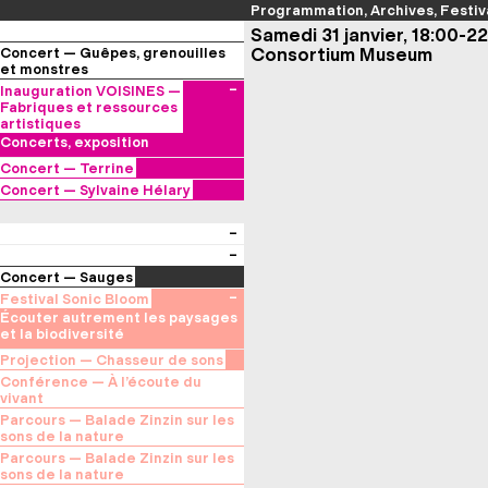
Programmation
Archives
Festiv
Samedi 31 janvier, 18:00-2
Consortium Museum
Concert — Guêpes, grenouilles
et monstres
Aurélie Saraf
Inauguration VOISINES —
— Festival Musiques en
Fabriques et ressources
Tonnerrois (89), Château des
artistiques
Meaulnes
Concerts, exposition
Concert — Terrine
aka Claire Gapenne
Concert — Sylvaine Hélary
(électronique)
Friselis
(flûtes)
Concert — Sauges
Selected by ici l’onde
Festival Sonic Bloom
— au Consortium Museum
Écouter autrement les paysages
et la biodiversité
Projection — Chasseur de sons
Stéphane Manchematin & Serge
Conférence — À l’écoute du
Steyer
vivant
— au Planétarium du Jardin de
Marc Namblard
Parcours — Balade Zinzin sur les
l’Arquebuse
— au Planétarium du Jardin de
sons de la nature
l’Arquebuse
Maxime Le Moing
Parcours — Balade Zinzin sur les
— départ depuis la Grande
sons de la nature
Orangerie du Jardin de