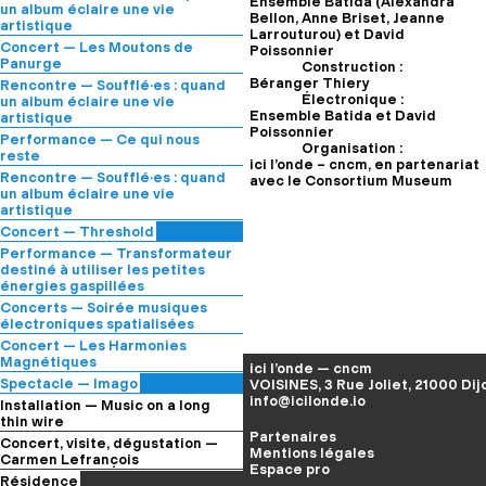
Bourgogne
Ensemble Batida (Alexandra
Collectif Jeux Sonores
un album éclaire une vie
— au Caffè Gufo
Bellon, Anne Briset, Jeanne
— à l’Hôtel de Vogüé
artistique
Larrouturou) et David
avec Franck Gautherot,
Concert — Les Moutons de
Poissonnier
directeur artistique du
Panurge
Construction :
Consortium Museum
étudiant·es du CRR de Dijon
Béranger Thiery
Rencontre — Soufflé·es : quand
— au Caffè Gufo
— à l’Hôtel de Vogüé
Électronique :
un album éclaire une vie
Ensemble Batida et David
artistique
Poissonnier
avec Antonella Zedda,
Performance — Ce qui nous
Organisation :
directrice artistique de l’Opéra
reste
ici l’onde – cncm, en partenariat
de Dijon
Les Harmoniques du Néon
Rencontre — Soufflé·es : quand
avec le Consortium Museum
— au Caffè Gufo
— au Parvis Saint-Jean
un album éclaire une vie
artistique
avec Cédric Mousselle,
Concert — Threshold
directeur artistique de
David Merlo
Performance — Transformateur
l’atheneum
— à l’atheneum
destiné à utiliser les petites
— au Caffè Gufo
énergies gaspillées
Camille Lacroix
Concerts — Soirée musiques
— au Consortium Museum
électroniques spatialisées
Acousmonium Alcôme ×
Concert — Les Harmonies
Etudiant·es du CRR du Grand-
Magnétiques
ici l’onde — cncm
Chalon
Quatuor Umlaut et Cie Atelier
Spectacle — Imago
VOISINES, 3 Rue Joliet, 21000 Dij
Pleurage
, Emilien Lesage
de Papier
info@icilonde.io
Cie Melampo
Installation — Music on a long
We use cookies
, Simon Henocq
— à l’Auditorium de Dijon – salle
— à La Minoterie
thin wire
— au Consortium Museum
Triangle
Partenaires
— Le Mans Sonore
Concert, visite, dégustation —
Mentions légales
Carmen Lefrançois
Espace pro
Internote
Résidence