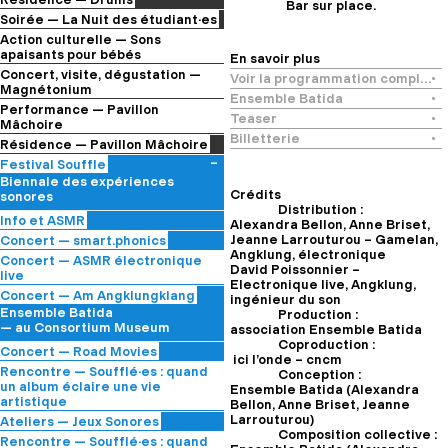
Bar sur place.
Rencontre avec l’Ensemble 0
Ensemble 0
Soirée — La Nuit des étudiant·es
— au Consortium Museum
— au Consortium Museum
— au Consortium Museum
Action culturelle — Sons
apaisants pour bébés
En savoir plus
séance d’écoute pour tout-
Concert, visite, dégustation —
Voir la programmation complète
petits
Magnétonium
Ensemble Batida
– Tout-petit Festival
Internote
Performance — Pavillon
— au Musée de la Vie
Teaser
Concert de Nicolas Thirion
Mâchoire
Bourguignonne
Visite d’exposition « Jeu
Billetterie
Damien Briançon
Résidence — Pavillon Mâchoire
Double » par Valérie Dupont
— Festival Art Danse
Damien Briançon
Festival Souffle
— à Interface
— au Consortium Museum
— au Consortium Museum
Biennale des expériences
Crédits
sonores
Distribution :
Info et ASMR
Alexandra Bellon, Anne Briset,
— à l’Hôtel de Vogüé
Jeanne Larrouturou – Gamelan,
Concert — smart.phonics
Angklung, électronique
Nicolas Canot et Romain AL.
Concert — ASMR électronique
David Poissonnier –
— à l’Hôtel de Vogüé
live
Electronique live, Angklung,
— à l’Hôtel de Vogüé
Concert — Am Angklungklang
ingénieur du son
Ensemble Batida
Production :
— au Consortium Museum
association Ensemble Batida
Coproduction :
Concert — Road Movies
ici l’onde – cncm
Cie La Vagabonde – Jeanne
Rencontre — Soufflé·es : quand
Conception :
Bleuse et Julian Boutin
un album éclaire une vie
Ensemble Batida (Alexandra
— à l’Auditorium de Dijon – salle
artistique
Bellon, Anne Briset, Jeanne
Triangle
avec Maëlle Poésy, directrice
Larrouturou)
Ateliers — Jeux Sonores
artistique du Théâtre Dijon
Composition collective :
étudiant·es de l’ENSAD &
Rencontre — Soufflé·es : quand