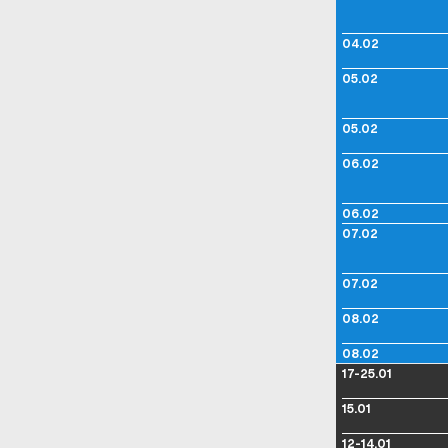
Guilhem Lacroux
Émilie Lafranceschina
04.02
Emmanuel Lalande
Silke Lange
Céline Larrère
05.02
Jeanne Larrouturou
Maria Laurent
Clément Lebrun
05.02
Carmen Lefrançois
Philippe Leguerinel
06.02
Sylvain Lemêtre
Les Harmoniques du Néon
Clara Lévy
Violaine Lochu
06.02
Lola Ajima
07.02
Alvin Lucier
Magnétophonie
Tom Malmendier
07.02
MALQA
Albert Marcœur
Leo Maurel
08.02
Francisco Meirino
Ava Mendoza
08.02
Joel Merah
17-25.01
David Merlo
Moondog
Karl Naegelen
15.01
Nina Garcia
Pauline Oliveros
12-14.01