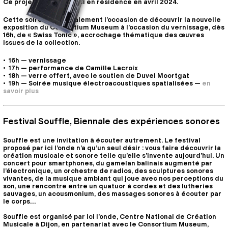
Ce projet a été accueilli en résidence en avril 2024.
Cette soirée sera également l’occasion de découvrir la nouvelle
exposition du Consortium Museum à l’occasion du vernissage, dès
16h, de « Swiss Tonic », accrochage thématique des œuvres
issues de la collection.
16h — vernissage
17h — performance de Camille Lacroix
18h — verre offert, avec le soutien de Duvel Moortgat
19h — Soirée musique électroacoustiques spatialisées —
en
savoir plus
Festival Souffle, Biennale des expériences sonores
Souffle est une invitation à écouter autrement. Le festival
proposé par ici l’onde n’a qu’un seul désir : vous faire découvrir la
création musicale et sonore telle qu’elle s’invente aujourd’hui. Un
concert pour smartphones, du gamelan balinais augmenté par
l’électronique, un orchestre de radios, des sculptures sonores
vivantes, de la musique ambiant qui joue avec nos perceptions du
son, une rencontre entre un quatuor à cordes et des lutheries
sauvages, un acousmonium, des massages sonores à écouter par
le corps…
Souffle est organisé par ici l’onde, Centre National de Création
Musicale à Dijon, en partenariat avec le Consortium Museum,