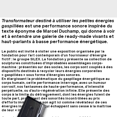
Transformateur destiné à utiliser les petites énergies
gaspillées
est une performance sonore inspirée du
texte éponyme de Marcel Duchamp, qui donne à voir
et à entendre une galerie de ready-made vivants et
haut-parlants à basse performance énergétique.
Le public est invité à visiter une exposition organisée par la
fondation pour l’art contemporain d’un fournisseur d’énergie
fictif : le groupe SILEX. La fondation y présente sa collection de
sculptures constituées d’improbables assemblages corps-
machine : présentés sur des socles, les corps sont couplés à des
dispositifs destinés à recycler leurs énergies corporelles
« gaspillées » sous forme d’énergies sonores.
En élargissant la problématique du gaspillage énergétique au
corps humain, cette performance interroge, avec un humour
corrosif, nos fantasmes de haute-performance, d’intensité
perpétuelle, ou d’auto-régénération infinie. Elle présente des
corps à la limite du détraquement, dont les énergies fuient de
toute part, produisent des sonorités incontrôlées au prix
d’efforts immenses. Le son agit ici comme révélateur de ces
énergies indisciplinées, qui échappent sans cesse à la maîtrise
de leur « interprète ».