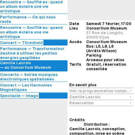
étudiant·es du CRR de Dijon
Rencontre — Soufflé·es : quand
— au Caffè Gufo
— à l’Hôtel de Vogüé
un album éclaire une vie
artistique
avec Antonella Zedda,
Performance — Ce qui nous
directrice artistique de l’Opéra
reste
Date
Samedi 7 février, 17:00
de Dijon
Les Harmoniques du Néon
Rencontre — Soufflé·es : quand
Lieu
Consortium Museum
— au Caffè Gufo
— au Parvis Saint-Jean
un album éclaire une vie
37 Rue de Longvic,
artistique
21000 Dijon
avec Cédric Mousselle,
Accès
Consortium Museum
Concert — Threshold
directeur artistique de
Bus : L5, L8, L6
David Merlo
Performance — Transformateur
l’atheneum
(Arrêts Wilson)
— à l’atheneum
destiné à utiliser les petites
— au Caffè Gufo
Parking
énergies gaspillées
Arceaux pour vélos
Camille Lacroix
Tarifs
Gratuit, réservation
— au Consortium Museum
conseillée
Concerts — Soirée musiques
électroniques spatialisées
Acousmonium Alcôme ×
En savoir plus
Concert — Les Harmonies
Etudiant·es du CRR du Grand-
Magnétiques
Voir la programmation complète
Chalon
Quatuor Umlaut et Cie Atelier
Spectacle — Imago
Camille Lacroix
Pleurage
, Emilien Lesage
de Papier
Cie Melampo
We use cookies
, Simon Henocq
Réservation
— à l’Auditorium de Dijon – salle
— à La Minoterie
— au Consortium Museum
Triangle
Crédits
Distribution :
Camille Lacroix, conception,
composition, mise en scène