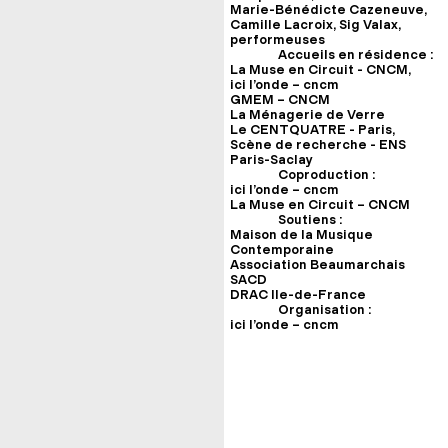
Marie-Bénédicte Cazeneuve,
Camille Lacroix, Sig Valax,
performeuses
Accueils en résidence :
La Muse en Circuit - CNCM,
ici l’onde – cncm
GMEM – CNCM
La Ménagerie de Verre
Le CENTQUATRE - Paris,
Scène de recherche - ENS
Paris-Saclay
Coproduction :
ici l’onde – cncm
La Muse en Circuit – CNCM
Soutiens :
Maison de la Musique
Contemporaine
Association Beaumarchais
SACD
DRAC Ile-de-France
Organisation :
ici l’onde – cncm