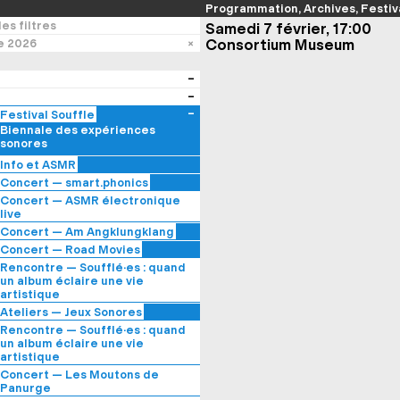
Programmation
Archives
Festiv
es filtres
Samedi 7 février, 17:00
Consortium Museum
e 2026
Festival Souffle
Biennale des expériences
sonores
Info et ASMR
— à l’Hôtel de Vogüé
Concert — smart.phonics
Nicolas Canot et Romain AL.
Concert — ASMR électronique
— à l’Hôtel de Vogüé
live
— à l’Hôtel de Vogüé
Concert — Am Angklungklang
Ensemble Batida
Concert — Road Movies
— au Consortium Museum
Cie La Vagabonde – Jeanne
Rencontre — Soufflé·es : quand
Bleuse et Julian Boutin
un album éclaire une vie
— à l’Auditorium de Dijon – salle
artistique
Triangle
avec Maëlle Poésy, directrice
Ateliers — Jeux Sonores
artistique du Théâtre Dijon
étudiant·es de l’ENSAD &
Rencontre — Soufflé·es : quand
Bourgogne
Collectif Jeux Sonores
un album éclaire une vie
— au Caffè Gufo
— à l’Hôtel de Vogüé
artistique
avec Franck Gautherot,
Concert — Les Moutons de
directeur artistique du
Panurge
Consortium Museum