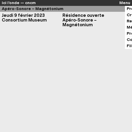
ici l’onde — cncm
Menu
Apéro-Sonore – Magnétonium
Pr
Cr
Jeudi 9 février 2023
Résidence ouverte
Consortium Museum
Apéro-Sonore –
Re
Magnétonium
Mé
Pr
Co
Fi