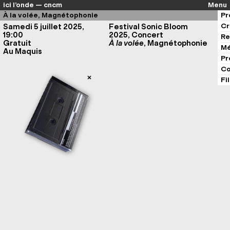
ici l’onde — cncm
Menu
À la volée, Magnétophonie
Pr
Cr
Samedi 5 juillet 2025,
Festival Sonic Bloom
19:00
2025, Concert
Re
Gratuit
À la volée
, Magnétophonie
Mé
Au Maquis
Pr
Co
Fi