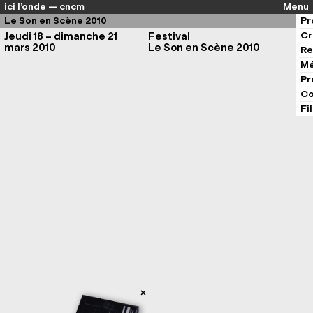
ici l’onde — cncm
Menu
Le Son en Scène 2010
Pr
Cr
Jeudi 18 – dimanche 21
Festival
mars 2010
Le Son en Scène 2010
Re
Mé
Pr
Co
Fi