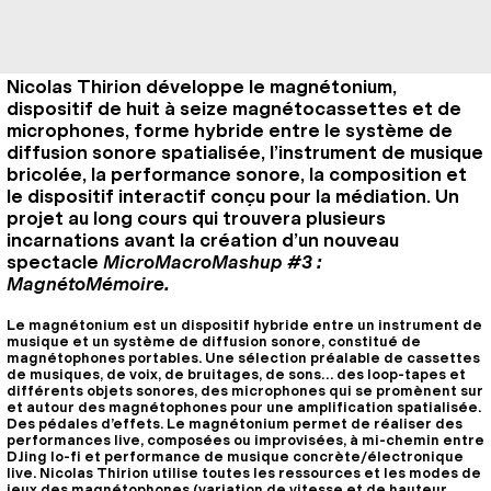
Nicolas Thirion développe le magnétonium,
dispositif de huit à seize magnétocassettes et de
microphones, forme hybride entre le système de
diffusion sonore spatialisée, l’instrument de musique
bricolée, la performance sonore, la composition et
le dispositif interactif conçu pour la médiation. Un
projet au long cours qui trouvera plusieurs
incarnations avant la création d’un nouveau
spectacle
MicroMacroMashup #3 :
MagnétoMémoire.
Le magnétonium est un dispositif hybride entre un instrument de
musique et un système de diffusion sonore, constitué de
magnétophones portables. Une sélection préalable de cassettes
de musiques, de voix, de bruitages, de sons… des loop-tapes et
différents objets sonores, des microphones qui se promènent sur
et autour des magnétophones pour une amplification spatialisée.
Des pédales d’effets. Le magnétonium permet de réaliser des
performances live, composées ou improvisées, à mi-chemin entre
DJing lo-fi et performance de musique concrète/électronique
live. Nicolas Thirion utilise toutes les ressources et les modes de
jeux des magnétophones (variation de vitesse et de hauteur,