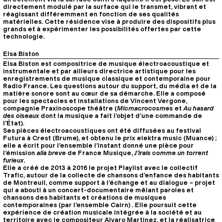
directement modulé par la surface qui le transmet, vibrant et
réagissant différemment en fonction de ses qualités
matérielles. Cette résidence vise à produire des dispositifs plus
grands et à expérimenter les possibilités offertes par cette
technologie.
Elsa Biston
Elsa Biston est compositrice de musique électroacoustique et
instrumentale et par ailleurs directrice artistique pour les
enregistrements de musique classique et contemporaine pour
Radio France. Les questions autour du support, du média et de la
matière sonore sont au cœur de sa démarche. Elle a composé
pour les spectacles et installations de Vincent Vergone,
compagnie Praxinoscope théâtre (
Micmacrocosmes
et
Au hasard
des oiseaux
dont la musique a fait l’objet d’une commande de
l’État).
Ses pièces électroacoustiques ont été diffusées au festival
Futura à Crest (Brume), et obtenu le prix elektra music (Muance) ;
elle a écrit pour l’ensemble l’instant donné une pièce pour
l’émission
alla breve
de France Musique,
J’irais comme un torrent
furieux
.
Elle a créé de 2013 à 2016 le projet Playlist avec le collectif
Trafic, autour de la collecte de chansons d’enfance des habitants
de Montreuil, comme support à l’échange et au dialogue – projet
qui a abouti à un concert-documentaire mêlant paroles et
chansons des habitants et créations de musiques
contemporaines (par l’ensemble Cairn) . Elle poursuit cette
expérience de création musicale intégrée à la société et au
territoire avec le compositeur Alvaro Martinez, et la réalisatrice