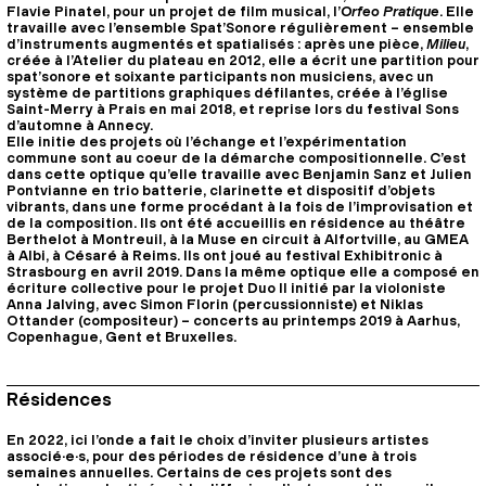
Flavie Pinatel, pour un projet de film musical, l’
Orfeo Pratique
. Elle
travaille avec l’ensemble Spat’Sonore régulièrement – ensemble
d’instruments augmentés et spatialisés : après une pièce,
Milieu
,
créée à l’Atelier du plateau en 2012, elle a écrit une partition pour
spat’sonore et soixante participants non musiciens, avec un
système de partitions graphiques défilantes, créée à l’église
Saint-Merry à Prais en mai 2018, et reprise lors du festival Sons
d’automne à Annecy.
Elle initie des projets où l’échange et l’expérimentation
commune sont au coeur de la démarche compositionnelle. C’est
dans cette optique qu’elle travaille avec Benjamin Sanz et Julien
Pontvianne en trio batterie, clarinette et dispositif d’objets
vibrants, dans une forme procédant à la fois de l’improvisation et
de la composition. Ils ont été accueillis en résidence au théâtre
Berthelot à Montreuil, à la Muse en circuit à Alfortville, au GMEA
à Albi, à Césaré à Reims. Ils ont joué au festival Exhibitronic à
Strasbourg en avril 2019. Dans la même optique elle a composé en
écriture collective pour le projet Duo II initié par la violoniste
Anna Jalving, avec Simon Florin (percussionniste) et Niklas
Ottander (compositeur) – concerts au printemps 2019 à Aarhus,
Copenhague, Gent et Bruxelles.
Résidences
En 2022, ici l’onde a fait le choix d’inviter plusieurs artistes
associé·e·s, pour des périodes de résidence d’une à trois
semaines annuelles. Certains de ces projets sont des