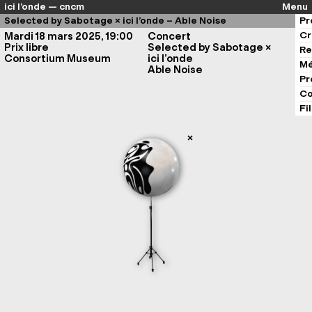
ici l’onde — cncm
Menu
Selected by Sabotage × ici l’onde – Able Noise
Pr
Cr
Mardi 18 mars 2025, 19:00
Concert
Prix libre
Selected by Sabotage ×
Re
Consortium Museum
ici l’onde
Mé
Able Noise
Pr
Co
Fi