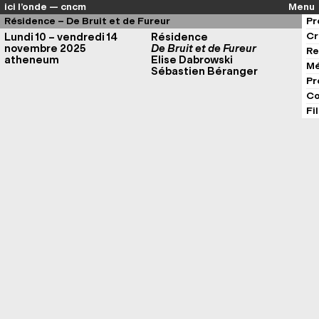
ici l’onde — cncm
Menu
Résidence – De Bruit et de Fureur
Pr
Cr
Lundi 10 – vendredi 14
Résidence
novembre 2025
De Bruit et de Fureur
Re
atheneum
Elise Dabrowski
Mé
Sébastien Béranger
Pr
Co
Fi