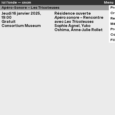
ici l’onde — cncm
Menu
Apéro-Sonore – Les Tricoteuses
Pr
Cr
Jeudi 16 janvier 2025,
Résidence ouverte
19:00
Apéro sonore –
Rencontre
Re
Gratuit
avec
Les Tricoteuses
Mé
Consortium Museum
Sophie Agnel, Yuko
Pr
Oshima, Anne-Julie Rollet
Co
Fi