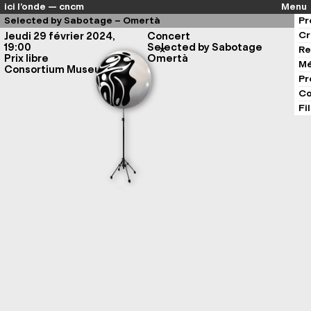
ici l’onde — cncm
Menu
Selected by Sabotage – Omertà
Pr
Cr
Jeudi 29 février 2024,
Concert
19:00
Selected by Sabotage
Re
Prix libre
Omertà
Mé
Consortium Museum
Pr
Co
Fi