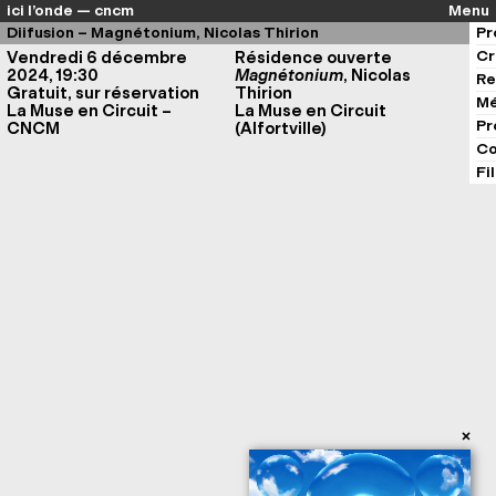
ici l’onde — cncm
Menu
Diifusion – Magnétonium, Nicolas Thirion
Pr
Cr
Vendredi 6 décembre
Résidence ouverte
2024, 19:30
Magnétonium
, Nicolas
Re
Gratuit, sur réservation
Thirion
Mé
La Muse en Circuit –
La Muse en Circuit
Pr
CNCM
(Alfortville)
Co
Fi