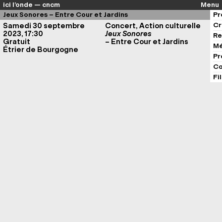
ici l’onde — cncm
Menu
Jeux Sonores – Entre Cour et Jardins
Pr
Cr
Samedi 30 septembre
Concert, Action culturelle
2023, 17:30
Jeux Sonores
Re
Gratuit
– Entre Cour et Jardins
Mé
Étrier de Bourgogne
Pr
Co
Fi