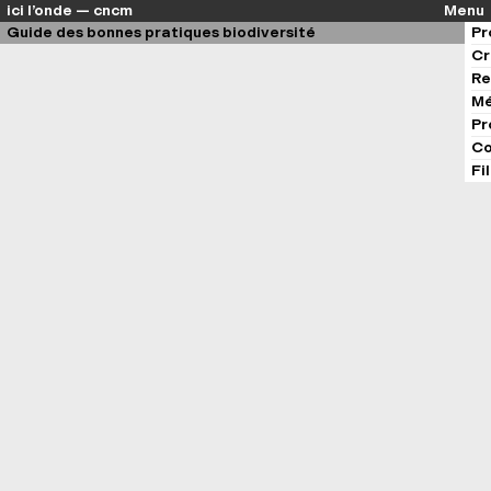
ici l’onde — cncm
Menu
Guide des bonnes pratiques biodiversité
Pr
Cr
Re
Mé
Pr
Co
Fi