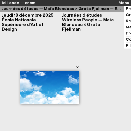
ici l’onde — cncm
Menu
Journées d’études — Maïa Blondeau × Greta Fjellman — ENSAD
Pr
Cr
Jeudi 18 décembre 2025
Journées d’études
École Nationale
Wireless People — Maïa
Re
Supérieure d’Art et
Blondeau × Greta
Mé
Design
Fjellman
Pr
Co
Fi