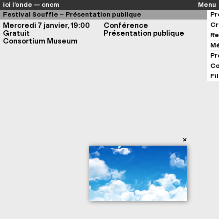
ici l’onde — cncm
Menu
Festival Souffle – Présentation publique
Pr
Cr
Mercredi 7 janvier, 19:00
Conférence
Gratuit
Présentation publique
Re
Consortium Museum
Mé
Pr
Co
Fi