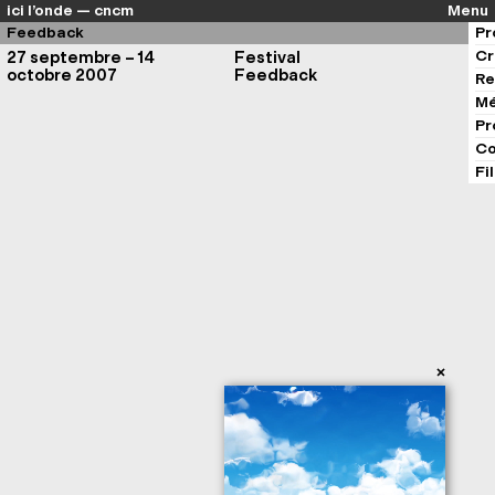
ici l’onde — cncm
Menu
Feedback
Pr
Cr
27 septembre – 14
Festival
octobre 2007
Feedback
Re
Mé
Pr
Co
Fi