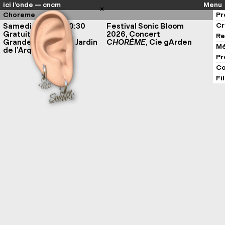
ici l’onde — cncm
Menu
Choreme
Pr
Cr
Samedi 11 juillet, 20:30
Festival Sonic Bloom
Gratuit
2026, Concert
Re
Grande Orangerie, Jardin
CHORÈME
, Cie gArden
Mé
de l’Arquebuse
Pr
Co
Fi