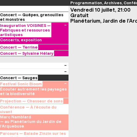
Programmation
Archives
Confé
Vendredi 10 juillet, 21:00
Gratuit
Concert — Guêpes, grenouilles
et monstres
Planétarium, Jardin de l’A
Aurélie Saraf
Inauguration VOISINES —
— Festival Musiques en
Fabriques et ressources
Tonnerrois (89), Château des
artistiques
Meaulnes
Concerts, exposition
Concert — Terrine
aka Claire Gapenne
Concert — Sylvaine Hélary
(électronique)
Friselis
(flûtes)
Concert — Sauges
Selected by ici l’onde
Festival Sonic Bloom
— au Consortium Museum
Écouter autrement les paysages
et la biodiversité
Projection — Chasseur de sons
Stéphane Manchematin & Serge
Conférence — À l’écoute du
Steyer
vivant
— au Planétarium du Jardin de
Marc Namblard
l’Arquebuse
— au Planétarium du Jardin de
l’Arquebuse
Parcours — Balade Zinzin sur les