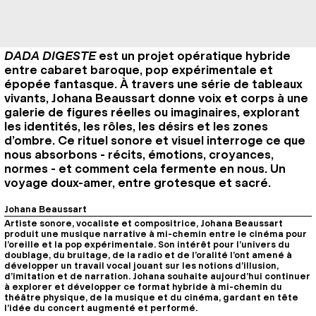
DADA DIGESTE
est un projet opératique hybride
entre cabaret baroque, pop expérimentale et
épopée fantasque. À travers une série de tableaux
vivants, Johana Beaussart donne voix et corps à une
galerie de figures réelles ou imaginaires, explorant
les identités, les rôles, les désirs et les zones
d’ombre. Ce rituel sonore et visuel interroge ce que
nous absorbons - récits, émotions, croyances,
normes - et comment cela fermente en nous. Un
voyage doux-amer, entre grotesque et sacré.
Johana Beaussart
Artiste sonore, vocaliste et compositrice, Johana Beaussart
produit une musique narrative à mi-chemin entre le cinéma pour
l’oreille et la pop expérimentale. Son intérêt pour l’univers du
doublage, du bruitage, de la radio et de l’oralité l’ont amené à
développer un travail vocal jouant sur les notions d’illusion,
d’imitation et de narration. Johana souhaite aujourd’hui continuer
à explorer et développer ce format hybride à mi-chemin du
théâtre physique, de la musique et du cinéma, gardant en tête
l’idée du concert augmenté et performé.