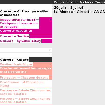
Programmation
Archives
Réside
29 juin – 3 juillet
La Muse en Circuit – CNC
Concert — Guêpes, grenouilles
et monstres
Aurélie Saraf
Inauguration VOISINES —
— Festival Musiques en
Fabriques et ressources
Tonnerrois (89), Château des
artistiques
Meaulnes
Concerts, exposition
Concert — Terrine
aka Claire Gapenne
Concert — Sylvaine Hélary
(électronique)
Friselis
(flûtes)
Concert — Sauges
Selected by ici l’onde
Festival Sonic Bloom
— au Consortium Museum
Écouter autrement les paysages
et la biodiversité
Projection — Chasseur de sons
Stéphane Manchematin & Serge
Conférence — À l’écoute du
Steyer
vivant
— au Planétarium du Jardin de
Marc Namblard
Parcours — Balade Zinzin sur les
l’Arquebuse
— au Planétarium du Jardin de
sons de la nature
l’Arquebuse
Maxime Le Moing
Parcours — Balade Zinzin sur les
— départ depuis la Grande
sons de la nature
Orangerie du Jardin de