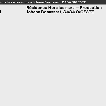
nce hors-les-murs – Johana Beaussart, DADA DIGESTE
Résidence Hors les murs — Production
M
Johana Beaussart,
DADA DIGESTE