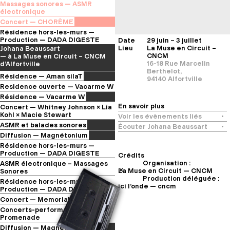
Maxime Le Moing
Massages sonores — ASMR
l’Arquebuse
— départ depuis la Grande
électronique
Orangerie du Jardin de
— au parvis de la Grande
Concert — CHORÈME
l’Arquebuse
Orangerie du Jardin de
Cie gArden — Séverine Morfin
Résidence hors-les-murs —
l’Arquebuse
— au parvis de la Grande
Production — DADA DIGESTE
Date
29 juin – 3 juillet
Orangerie du Jardin de
Lieu
La Muse en Circuit –
Johana Beaussart
l’Arquebuse
CNCM
— à La Muse en Circuit – CNCM
16-18 Rue Marcelin
d’Alfortville
Berthelot,
Résidence — Aman silaT
94140 Alfortville
Violaine Lochu
Residence ouverte — Vacarme W
— à l’ENSAD
Apéro-Sonore
Résidence — Vacarme W
Rencontre avec l’Ensemble
Ensemble LIKΣN & Mulunesh
En savoir plus
Concert — Whitney Johnson × Lia
LIKΣN & Mulunesh
— au Consortium Museum
Kohl × Macie Stewart
Voir les évènements liés
— au Consortium Museum
Selected by Sabotage × ici
ASMR et balades sonores
Écouter Johana Beaussart
l’onde
Jardin des sons
Diffusion — Magnétonium
— au Consortium Museum
– Fête de la Nature et de la
Nicolas Thirion
Résidence hors-les-murs —
Biodiversité au Jardin de
— au Chair de Poule, Paris
Production — DADA DIGESTE
Crédits
l’Arquebuse
Johana Beaussart
Organisation :
ASMR électronique – Massages
— à La Muse en Circuit – CNCM
La Muse en Circuit — CNCM
Sonores
d’Alfortville
Production déléguée :
–
Jours de Fête à Fontaine d’Ouche
Résidence hors-les-murs —
ici l’onde — cncm
Production — DADA DIGESTE
Johana Beaussart
Concert — Memorials
— à Césaré – CNCM de Reims
Selected by Sabotage
Concerts-performances — Music
— au Consortium Museum
Promenade
Les 30 ans des Centres
Diffusion — Magnétonium