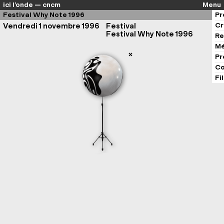
ici l’onde — cncm
Menu
Festival Why Note 1996
Pr
Cr
Vendredi 1 novembre 1996
Festival
Festival Why Note 1996
Re
Mé
Pr
Co
Fi