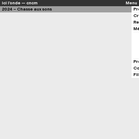
ici l’onde — cncm
Menu
2024 – Chasse aux sons
Pr
Cr
Re
Mé
Pr
Co
Fi